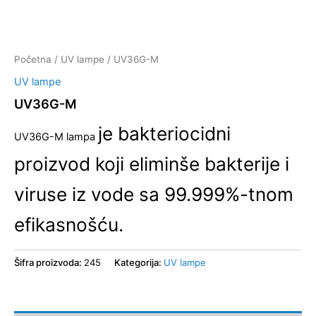
Početna
/
UV lampe
/ UV36G-M
UV lampe
UV36G-M
je
bakteriocidni
UV36G-M lampa
proizvod koji eliminše bakterije i
viruse iz vode sa 99.999%-tnom
efikasnošću.
Šifra proizvoda:
245
Kategorija:
UV lampe