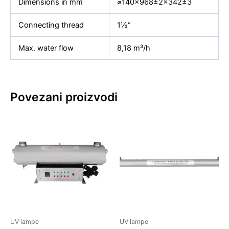
Dimensions in mm
⌀140×968±2×342±3
Connecting thread
1½“
Max. water flow
8,18 m³/h
Povezani proizvodi
UV lampe
UV lampe