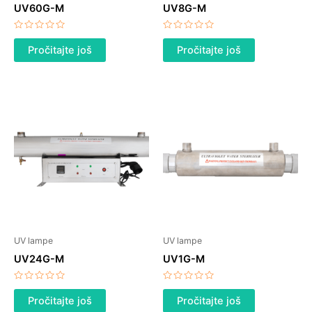
UV60G-M
UV8G-M
Ocenjeno
Ocenjeno
sa
sa
Pročitajte još
Pročitajte još
0
0
od
od
5
5
UV lampe
UV lampe
UV24G-M
UV1G-M
Ocenjeno
Ocenjeno
sa
sa
Pročitajte još
Pročitajte još
0
0