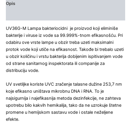
Opis
Recenzije (0)
UV36G-M Lampa bakteriocidni je proizvod koji eliminiše
bakterije i viruse iz vode sa 99.999%-tnom efikasnošću. Pri
odabiru ove vrste lampe u obzir treba uzeti maksimalni
protok vode koji utiče na efikasnost. Takođe bi trebalo uzeti
u obzir količinu i vrstu bakterija dobijenim ispitivanjem vode
od strane sanitarnog inspektorata ili companije za
distribuciju vode.
UV svetiljke koriste UVC zračenje talasne dužine 253,7 nm
koje efikasno uništava mikrobnu DNA i RNA. To je
najsigurnija i najefikasnija metoda dezinfekcije, ne zahteva
upotrebu bilo kakvih hemikalija, tako da ne uzrokuje štetne
promene u hemijskom sastavu vode i ostale neželjene
efekte.