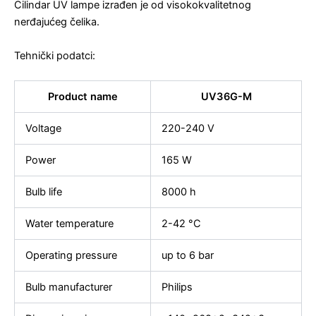
Cilindar UV lampe izrađen je od visokokvalitetnog
nerđajućeg čelika.
Tehnički podatci:
Product name
UV36G-M
Voltage
220-240 V
Power
165 W
Bulb life
8000 h
Water temperature
2-42 °C
Operating pressure
up to 6 bar
Bulb manufacturer
Philips