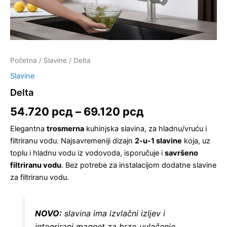
Početna
/
Slavine
/ Delta
Slavine
Delta
54.720
рсд
–
69.120
рсд
Elegantna
trosmerna
kuhinjska slavina, za hladnu/vruću i
filtriranu vodu. Najsavremeniji dizajn
2-u-1 slavine
koja, uz
toplu i hladnu vodu iz vodovoda, isporučuje i
savršeno
filtriranu vodu
. Bez potrebe za instalacijom dodatne slavine
za filtriranu vodu.
NOVO:
slavina ima izvlačni izljev i
integrirani magnet za brzo uvlačenje