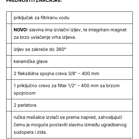
PREDNOSTI I ZNAČAJKE:
priključak za filtriranu vodu
NOVO:
slavina ima izvlačni izljev, te integrirani magnet
za brzo uvlačenje vrha izljeva.
izljev se zakreće do 360°
keramičke glave
2 fleksibilna spojna creva 3/8“ – 400 mm
1 priključno crevo za filter 1/2” – 400 mm sa brzom
spojnicom
2 perlatora
ručka mešalice izvlači se prema napred, zahvaljujući
čemu je moguće postaviti slavinu između ugradbenog
sudopera i zida.