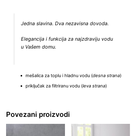
Jedna slavina. Dva nezavisna dovoda.
Elegancija i funkcija za najzdraviju vodu
u Vašem domu.
mešalica za toplu i hladnu vodu (
desna strana
)
priključak za filtriranu vodu (
leva strana
)
Povezani proizvodi
Ovaj
Ovaj
proizvod
proizvo