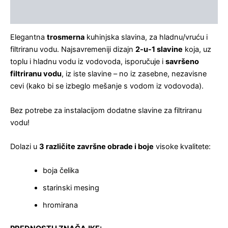
Recenzije (0)
Elegantna
trosmerna
kuhinjska slavina, za hladnu/vruću i
filtriranu vodu. Najsavremeniji dizajn
2-u-1 slavine
koja, uz
toplu i hladnu vodu iz vodovoda, isporučuje i
savršeno
filtriranu vodu
, iz iste slavine – no iz zasebne, nezavisne
cevi (kako bi se izbeglo mešanje s vodom iz vodovoda).
Bez potrebe za instalacijom dodatne slavine za filtriranu
vodu!
Dolazi u
3 različite završne obrade i boje
visoke kvalitete:
boja čelika
starinski mesing
hromirana