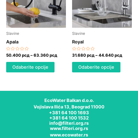
varijanti.
varijanti.
Opcije
Opcije
mogu
mogu
biti
biti
izabrane
izabrane
Slavine
Slavine
na
na
Apala
Royal
stranici
stranici
proizvoda.
proizvod
Ocenjeno
Ocenjeno
50.400
рсд
–
63.360
рсд
31.680
рсд
–
44.640
рсд
sa
sa
0
0
od
od
Odaberite opcije
Odaberite opcije
5
5
EcoWater Balkan d.o.o.
Vojislava Ilića 13, Beograd 11000
+381 64 100 1693
+381 64 100 1532
info@filteri.org.rs
www.filteri.org.rs
www.ecowater.rs