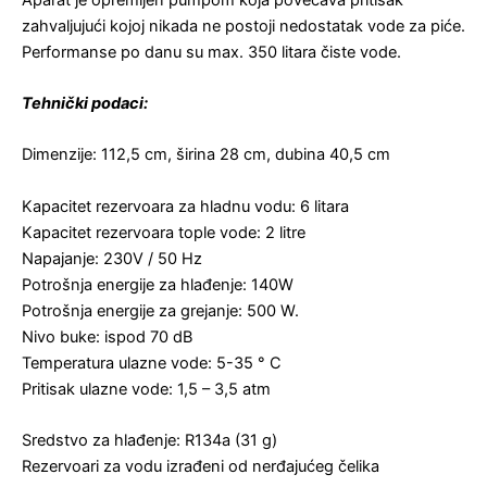
zahvaljujući kojoj nikada ne postoji nedostatak vode za piće.
Performanse po danu su max. 350 litara čiste vode.
Tehnički podaci:
Dimenzije: 112,5 cm, širina 28 cm, dubina 40,5 cm
Kapacitet rezervoara za hladnu vodu: 6 litara
Kapacitet rezervoara tople vode: 2 litre
Napajanje: 230V / 50 Hz
Potrošnja energije za hlađenje: 140W
Potrošnja energije za grejanje: 500 W.
Nivo buke: ispod 70 dB
Temperatura ulazne vode: 5-35 ° C
Pritisak ulazne vode: 1,5 – 3,5 atm
Sredstvo za hlađenje: R134a (31 g)
Rezervoari za vodu izrađeni od nerđajućeg čelika