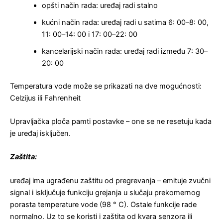
opšti način rada: uređaj radi stalno
kućni način rada: uređaj radi u satima 6: 00–8: 00,
11: 00–14: 00 i 17: 00–22: 00
kancelarijski način rada: uređaj radi između 7: 30–
20: 00
Temperatura vode može se prikazati na dve mogućnosti:
Celzijus ili Fahrenheit
Upravljačka ploča pamti postavke – one se ne resetuju kada
je uređaj isključen.
Zaštita:
uređaj ima ugrađenu zaštitu od pregrevanja – emituje zvučni
signal i isključuje funkciju grejanja u slučaju prekomernog
porasta temperature vode (98 ° C). Ostale funkcije rade
normalno. Uz to se koristi i zaštita od kvara senzora ili