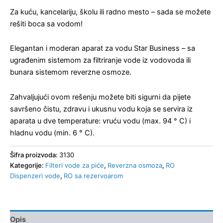
Za kuću, kancelariju, školu ili radno mesto – sada se možete
rešiti boca sa vodom!
Elegantan i moderan aparat za vodu Star Business – sa
ugrađenim sistemom za filtriranje vode iz vodovoda ili
bunara sistemom reverzne osmoze.
Zahvaljujući ovom rešenju možete biti sigurni da pijete
savršeno čistu, zdravu i ukusnu vodu koja se servira iz
aparata u dve temperature: vruću vodu (max. 94 ° C) i
hladnu vodu (min. 6 ° C).
Šifra proizvoda:
3130
Kategorije:
Filteri vode za piće
,
Reverzna osmoza
,
RO
Dispenzeri vode
,
RO sa rezervoarom
Opis