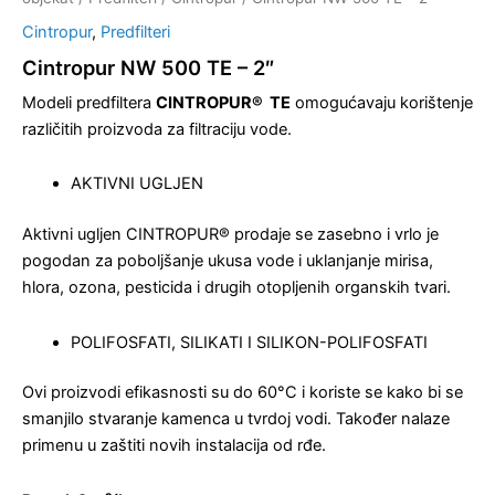
Cintropur
,
Predfilteri
Cintropur NW 500 TE – 2″
Modeli predfiltera
CINTROPUR® TE
omogućavaju korištenje
različitih proizvoda za filtraciju vode.
AKTIVNI UGLJEN
Aktivni ugljen CINTROPUR® prodaje se zasebno i vrlo je
pogodan za poboljšanje ukusa vode i uklanjanje mirisa,
hlora, ozona, pesticida i drugih otopljenih organskih tvari.
POLIFOSFATI, SILIKATI I SILIKON-POLIFOSFATI
Ovi proizvodi efikasnosti su do 60°C i koriste se kako bi se
smanjilo stvaranje kamenca u tvrdoj vodi. Također nalaze
primenu u zaštiti novih instalacija od rđe.