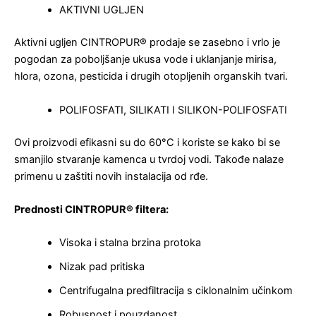
AKTIVNI UGLJEN
Aktivni ugljen CINTROPUR® prodaje se zasebno i vrlo je
pogodan za poboljšanje ukusa vode i uklanjanje mirisa,
hlora, ozona, pesticida i drugih otopljenih organskih tvari.
POLIFOSFATI, SILIKATI I SILIKON-POLIFOSFATI
Ovi proizvodi efikasni su do 60°C i koriste se kako bi se
smanjilo stvaranje kamenca u tvrdoj vodi. Takođe nalaze
primenu u zaštiti novih instalacija od rđe.
Prednosti CINTROPUR® filtera:
Visoka i stalna brzina protoka
Nizak pad pritiska
Centrifugalna predfiltracija s ciklonalnim učinkom
Robusnost i pouzdanost