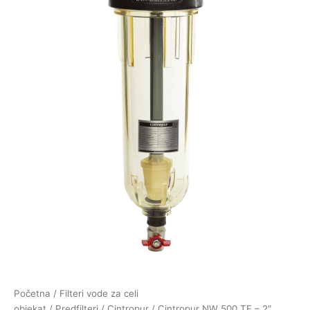
Početna
/
Filteri vode za celi
objekat
/
Predfilteri
/
Cintropur
/ Cintropur NW 500 TE – 2″