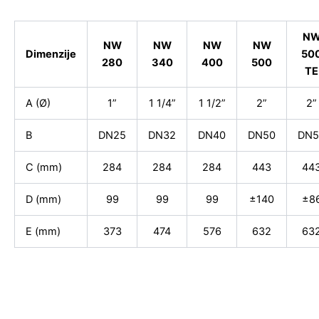
N
NW
NW
NW
NW
Dimenzije
50
280
340
400
500
TE
A (Ø)
1”
1 1/4”
1 1/2”
2”
2”
B
DN25
DN32
DN40
DN50
DN5
C (mm)
284
284
284
443
44
D (mm)
99
99
99
±140
±8
E (mm)
373
474
576
632
63