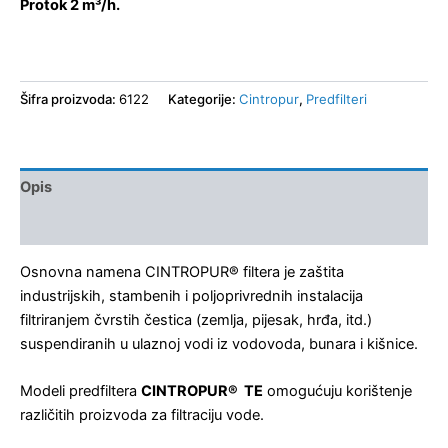
Protok 2 m³/h.
Šifra proizvoda:
6122
Kategorije:
Cintropur
,
Predfilteri
Opis
Recenzije (0)
Osnovna namena CINTROPUR® filtera je zaštita
industrijskih, stambenih i poljoprivrednih instalacija
filtriranjem čvrstih čestica (zemlja, pijesak, hrđa, itd.)
suspendiranih u ulaznoj vodi iz vodovoda, bunara i kišnice.
Modeli predfiltera
CINTROPUR® TE
omogućuju korištenje
različitih proizvoda za filtraciju vode.