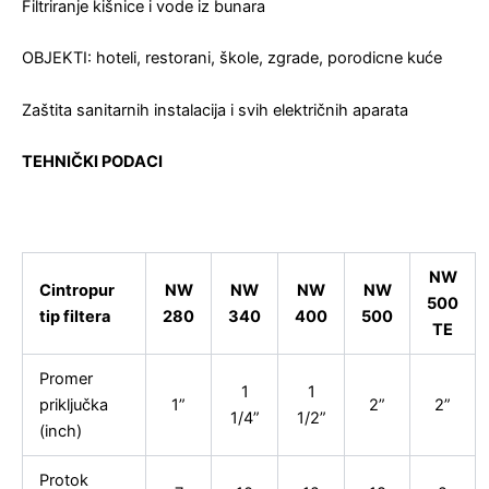
Filtriranje kišnice i vode iz bunara
OBJEKTI: hoteli, restorani, škole, zgrade, porodicne kuće
Zaštita sanitarnih instalacija i svih električnih aparata
TEHNIČKI PODACI
NW
Cintropur
NW
NW
NW
NW
500
tip filtera
280
340
400
500
TE
Promer
1
1
priključka
1”
2”
2”
1/4”
1/2”
(inch)
Protok