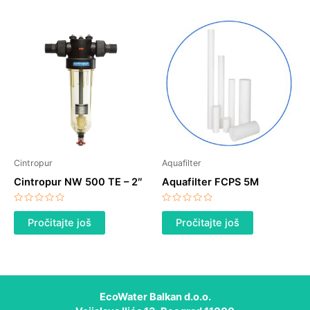
Cintropur
Aquafilter
Cintropur NW 500 TE – 2″
Aquafilter FCPS 5M
Ocenjeno
Ocenjeno
sa
sa
Pročitajte još
Pročitajte još
0
0
od
od
5
5
EcoWater Balkan d.o.o.