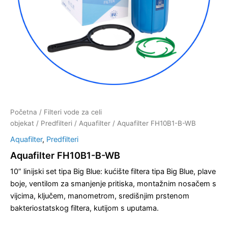
Početna
/
Filteri vode za celi
objekat
/
Predfilteri
/
Aquafilter
/ Aquafilter FH10B1-B-WB
Aquafilter
,
Predfilteri
Aquafilter FH10B1-B-WB
10” linijski set tipa Big Blue: kućište filtera tipa Big Blue, plave
boje, ventilom za smanjenje pritiska, montažnim nosačem s
vijcima, ključem, manometrom, središnjim prstenom
bakteriostatskog filtera, kutijom s uputama.