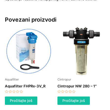
Povezani proizvodi
Aquafilter
Cintropur
Aquafilter FHPRx-3V_R
Cintropur NW 280 – 1″
Ocenjeno
Ocenjeno
sa
sa
Pročitajte još
Pročitajte još
0
0
od
od
5
5