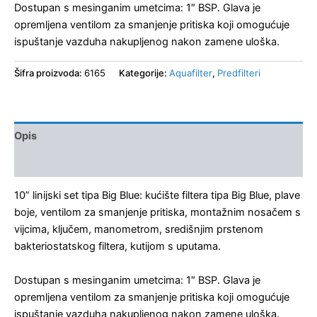
Dostupan s mesinganim umetcima: 1″ BSP. Glava je
opremljena ventilom za smanjenje pritiska koji omogućuje
ispuštanje vazduha nakupljenog nakon zamene uloška.
Šifra proizvoda:
6165
Kategorije:
Aquafilter
,
Predfilteri
Opis
Recenzije (0)
10” linijski set tipa Big Blue: kućište filtera tipa Big Blue, plave
boje, ventilom za smanjenje pritiska, montažnim nosačem s
vijcima, ključem, manometrom, središnjim prstenom
bakteriostatskog filtera, kutijom s uputama.
Dostupan s mesinganim umetcima: 1″ BSP. Glava je
opremljena ventilom za smanjenje pritiska koji omogućuje
ispuštanje vazduha nakupljenog nakon zamene uloška.